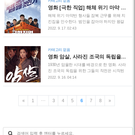
카테고리 없음
한다. 사건은 서울지검 최환 검사에게 간다.
년 10.26 박정희 대통령 암살. 1979년 12.12
영화 [극한 직업] 해체 위기 마약 반 형사들
무조건 부검을 지시한다. 그리고 ..
군사반란. 1980년 군부독재 제5 공화국. 전두
환 노태우 하나회가 중심이 된 신 군부세력이
해체 위기 마약반 형사들 잠복 근무를 위해 치
나라를 장악하기 시작한다. 개학을 맞이한 대
킨집을 인수한다. 범인을 잡아야 하지만 왕갈
학생들은 본격적으로 반란군들에게 시위를 이
비 치킨 대박으로 인기 맛집이 되는 웃지 못할
2022. 9. 17. 02:43
어 나갔고. '서울의 봄' 민주화 시위가 거세지
상황. 모든 신을 배꼽 잡게 만드는 영화. 천육
자 5월 17일 신 군부세력은 비상계엄령을 전
백만 이상의 관객을 극장으로 불러들인 영화
국으로 확대했다. 5월 18일 광주에는 대규모
[극한직업] 잠복 수사를 위해 통닭집을 인수
카테고리 없음
시위가 이루어진다는 말에 전두환의 지시로
하는 마약반 형사들 영화는 마약사범 중간책
영화 암살, 사라진 조국의 독립을 위한 그들의 작전
계엄군은 광주로 내려간..
환동을 잡기 위해 건물에 매달려 있는 고 반장
과 장형사의 코믹 장면부터 시작한다. 유리창
1930년 암울한 시대를 배경으로 한 영화. 사라
깨면 돈 물어 줘야 한다며 낑낑대는 형사들을
진 조국의 독립을 위한 그들의 작전은 시작된
따돌리고 환동은 도망친다. 버스에 부딪쳐 기
다. 목숨을 걸고 계속 싸우는 이름 없는 독립
2022. 9. 16. 04:14
절하는 환동. 16대의 자동차 충돌 사고를 내고
투사들의 이야기. 나라를 팔아 개인의 사리사
전치 14주가 된 환동을 잡아온다. 서장은 환동
욕을 채운 친일파들. 그들이 선택한 삶을 담은
하나 잡는데 대형 사고를 치고 온 고 반장 팀
실화 영화 [암살] 리뷰합니다. [암살] 시대적 배
을 해체시킨다고 협박한다. 해체 위기에 처한
«
1
···
3
4
5
6
7
8
»
경 등장인물 소개 영화[암살]은 1932년 조선
고 반장 후배 최반장이 정보를 준다. 국..
총독인 일본 육군 대장 암살 작전을 모티브로
만든다. 스토리와 결말이 포함되어 있습니다.
안옥윤(전지현 배우) 암살작전 대장. 한국 독
립군 출신 저격수. 독립군의 어머니 남자현 여
사를 모티브함.염석진(이정재 배우) 대한민국