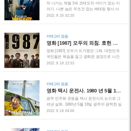
한 비핵화 선언 예상 4.25 문화회관 앞에서 보
막 나가는 재벌 3세 조태오의 어이가 없는 이
도 중이다. 생방송 뉴스 도중 갑자기 4.25 문화
야기. 나쁜 놈은 무조건 잡는 베테랑 형사 서
회관이 무너진다. 그리고 바로 긴급 재난 문자
도철. 현실에서도 있을만한 소재를 다룬 영화
2022. 9. 20. 02:20
가 울린다. 강남역 한가운데 건물과 도로가 파
유아인과 황정민의 액션 연기도 볼 수 있는
괴되고 수많은 인명피해가 난다. 예고 없이 분
[베테랑]을 소개한다. 세금이 아깝지 않은 베
화한 백두산 폭발로 한반도의 위기가 찾아온
테랑 형사 서도철 불륜 커플이 등장한다. 서도
카테고리 없음
다. 지진파 동의 여파가 서울까지 덮친 것이
철(황정민 배우) 형사와 미스봉(장윤주 모델.
영화 [1987] 모두의 외침. 호헌 철폐 독재 타도
다. 화산 지수 8등급 관측 역..
배우)은 함정 수사 중이다. 고급 중고차 매장
에 들려 두 배우는 능청스러운 연기를 한다.
영화 [1987] 모두가 뜨거웠던 그해. 대한민국
불륜 연기에 속은 절도범들은 차에 위치 추적
국민들은 목숨을 걸고 광화문 광장으로 나간
기를 몰래 설치한다. 그날 밤 추격기로 위치를
다. 그리고 세상을 바꾸는 모두의 외침. 호헌
2022. 9. 18. 22:53
확인한 범인들은 차량을 절도하고 번호판 교
철폐! 독재타도! 민주 정치! 실존 인물들을 그
체 작업을 한다. 뒷 트렁크에서 서도철 형사가
대로 영화로 담아 대한민국의 역사를 보여준
나온다. 화장실을 너무 오래 참았다며 노상방
다. 1987에 시대적 배경과 실존 인물들 1980
카테고리 없음
뇨를 시작한다. 당황한 범인들은 형사라는 말
년 광주 민주화 운동 후 7년 군부 독재는 더욱
영화 택시 운전사. 1980 년 5월 18일 광주
에도 혼자인 도철을 공격한다. 광수대 형사답
심해졌으며 정부는 정권을 계속 이어 나가기
게 ..
위해 민간인 사찰을 더욱 강화했다. 그리고 사
광주 민주화 운동을 택시 운전사의 눈으로 그
건이 터진다. 1987년 1월 서울대생 박종철 군
려낸 실화. 1980년 5월 18일 광주의 끔찍한 실
은 경찰의 고문으로 하루 만에 사망한다. 중앙
상을 전 세계에 알린 김사복 씨와 위르겐 힌츠
2022. 9. 18. 04:00
대 내과의사 오연상 교수는 죽어있는 박 군을
페터 기자의 용기에 감사드리며, 역사의 아픔
응급실이 아닌 영안실로 보내라고 기지를 폈
을 이야기하는 영화[ 택시 운전사]를 리뷰한
다. 사건이 묻히는 걸 두고 볼 수가 없었다고
다. 광주 5.18 민주화 운동 시대적 배경 1979