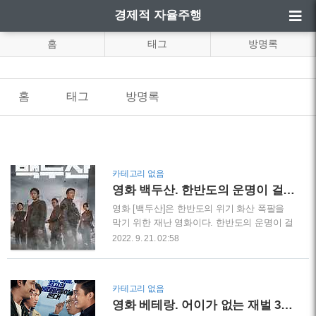
경제적 자율주행
홈
태그
방명록
홈
태그
방명록
카테고리 없음
영화 백두산. 한반도의 운명이 걸린 무모한 작전
영화 [백두산]은 한반도의 위기 화산 폭팔을
막기 위한 재난 영화이다. 한반도의 운명이 걸
린 무모한 작전. 가족의 생명 또한 위태롭기에
2022. 9. 21. 02:58
그들은 운명을 걸고 백두산으로 향한다. 러닝
타임 128분. 12세 이상 관람가. 드라마,액션
장르 영화다. 4차 폭팔을 막기위해서 백두산의
카테고리 없음
압력을 낮춰야 한다. 강남역 대형 스크린에는
영화 베테랑. 어이가 없는 재벌 3세 이야기
긴급 속보가 뜬다. 북조선 노동당 대회, 완전