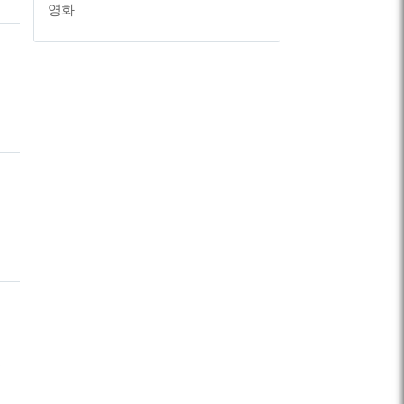
영화
엘
준