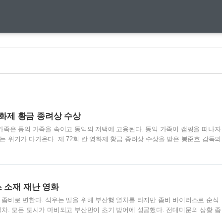
 영화제 황금 종려상 수상
가족은 동익 가족을 속이고 동익의 저택에 고용된다. 동익 가족이 캠핑을 떠나자
 위기가 다가온다. 제 72회 칸 영화제 황금 종려상 수상을 받은 봉준호 감독의
 살고 있는 기택이네 가족. 동익의 가족들을 완벽하게 속인다. 요금 납부를 하지
백수로 살고 있는 기택이네 가족. 위층의 와이파이를 잡고 있는 명문대 지망생 
생 기정(박소담 배우) 은 집에서 가장 높은 화장실 변기 옆에서 쪼그라 앉아 와이
배우)의 사업 실패로 가족들은 반지하에 살고 있는 백수가족이다. 피자 박스를 접
 소재 재난 영화
사이가 좋다. 박스를 접은 수당과 기우의 ..
좀비로 변한다. 석우는 딸을 위해 부산행 열차를 타지만 좀비 바이러스로 순식
차. 모든 도시가 마비되고 부산만이 초기 방어에 성공했다. 전대미문의 상황 좀
부산행] 줄거리 수안이의 생일 선물. 엄마가 보고 싶다는 수안이와 부산행 KTX