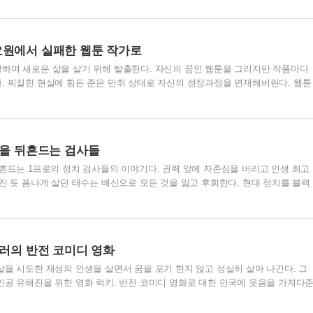
 한 마리가 차에 치인다. 아저씨는 재수가 없다며 지나간다. 다시 일어나는 고라
 듯이 달린다. 잘 나가는 증권사 펀드 매니저 석우(공유 배우)는 개미 입장을 생
다. 사회적으로 성공했지만 아내와는 별거 중이고 이혼 소송 중이다. 딸아이를
요원에서 실패한 웹툰 작가로
중이나 자신의 차 흠집을 더 신경 쓴다. 가정에 늘 ..
하며 새로운 삶을 살기 위해 탈출한다. 자신의 꿈인 웹툰을 그리지만 작품마다
. 찌질한 현실에 힘든 준은 만취 상태로 자신의 성장과정을 연재해버린다. 웹툰
테러리스트 제이슨에게 준은 타깃이 된다. 코미디 영화 히트맨 줄거리 입니다. 
을 위해 죽음을 위장해 새로운 삶을 산다. 교통사고로 부모님을 잃고 혼자가 된
 소속 덕규(정준호 배우)는 만화가가 꿈인 상준을 만난다. 국가대표 태권도 선수
일을 해야 한다며 싸움을 잘하다는 상준을 방패연 프로젝트에 참가시킨다. 국가
국을 뒤흔드는 검사들
 양성하는 방패연. 상준은 그렇게 '암살요원 준'으로 ..
뒤흔드는 1프로의 정치 검사들의 이야기다. 권력 앞에 자존심을 버리고 인생 최고
진 듯 폼나게 살던 태수는 배신으로 모든 것을 잃고 후회한다. 현대 정치를 블랙
리와 결말이 포함되어 있습니다. 영화 [더 킹 ] 상영시간 134분 등장인물들 소
등학교 시절 학교의 문제아에서, 우연히 검사를 보고 세상의 진짜 힘을 가진 검사
이 좋으며 권력에 대한 강한 욕구를 보인다. 사법 고시에 합격하고 집안 좋은 상
정우성 배우) 공권력의 힘으로 권력을 행사한다. 대한민국을 자신의 손으로 쥐락
킬러의 반전 코미디 영화
.양동철(배성우 배우) 한강식의 오른팔 역할..
살을 시도한 재성의 인생을 살면서 꿈을 포기 한지 않고 성실히 살아 나간다. 그
인공 유해진을 위한 영화 럭키. 반전 코미디 영화로 대한 민국에 웃음을 가져다
 킬러 형욱은 뒤 바뀐 인생에서 배우의 꿈에 도전한다. 거액의 돈을 받고 일을 처
욱. 오늘도 비 오는 날 한 남자를 조용하고 은밀하게 처리한다.성공률 100프로