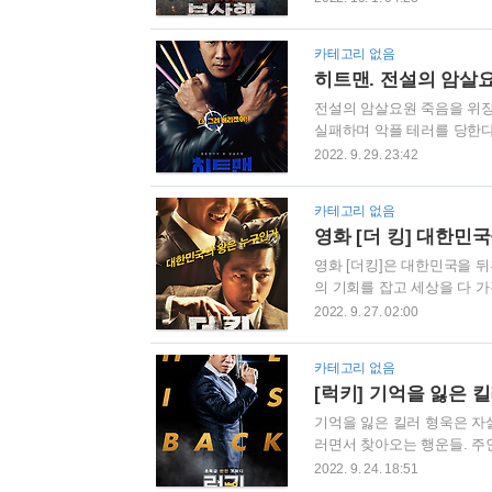
를 타는 석우 시골길 고라니
니는 흰 눈동자를 보이며 미친
카테고리 없음
각하는 김대리에게 짜증을 낸
히트맨. 전설의 암살
자신이 키운다며 아내와 통화 
전설의 암살요원 죽음을 위장
실패하며 악플 테러를 당한다
은 대박이 나지만 국정원과 
2022. 9. 29. 23:42
리트 요원 준은 만화가의 꿈
김상준(권상우 배우). 국정원
카테고리 없음
인 아버지처럼 나라를 위해 
영화 [더 킹] 대한민
1급 기밀 프로젝트 암살요원을
영화 [더킹]은 대한민국을 
의 기회를 잡고 세상을 다 가
코미디로 만든 작품이다. 줄거
2022. 9. 27. 02:00
개 박태수(조인성 배우) 고
가 되기로 결심한다. 집중력
카테고리 없음
희를 만나 결혼한다.한강식(
[럭키] 기억을 잃은 
벼락 할 수 있다고 믿고 있다
기억을 잃은 킬러 형욱은 자
러면서 찾아오는 행운들. 주
영화. 고객 만족도 100프로
2022. 9. 24. 18:51
리하는 완벽한 프로 킬러 최형