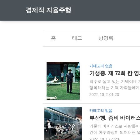
경제적 자율주행
홈
태그
방명록
카테고리 없음
기생충. 제 72회 칸
백수로 살고 있는 기택이네 
행복해하는 기택 가족들에게는
영화 [기생충] 줄거리 백수로
2022. 10. 2. 01:23
못해 휴대폰은 끈기고 모두 
우(최우식 배우)와 미대 지망
카테고리 없음
파를 잡는다. 기택(송강호 
부산행. 좀비 바이러스
으며 생활을 하지만 가족들은 
의문의 바이러스로 사람들이 
간에 아수라장이 되어버린 열
비 바이러스 소재 재난 영화[
2022. 10. 1. 04:23