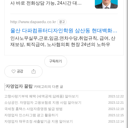
사 바로 전화상담 가능, 24시간 대기
중.
http://www.dapaedu.co.kr
광고
울산 다파컴퓨터디자인학원 삼산동 현대백화점
맞은편
인사노무실무,근로,임금,연차수당,취업규칙, 급여, 산
재보상, 퇴직급여, 노사협의회 현장 24년의 노하우
구독하기
공감
자영업자 꿀팁
'
' 카테고리의 다른 글
고향사랑기부제 혜택 (세액공제.답례품) 알아보기
2023.12.22
소상공인. 자영업자 고용보험료 지원 사업 알아보기
2023.12.21
국세청 홈택스 사업자증명원 발급 방법
2023.12.19
자영업자 인스타그램 광고 활용하기
2023.12.15
자영업자 채무조정 새출발기금 지원 알아보기
2023.12.14