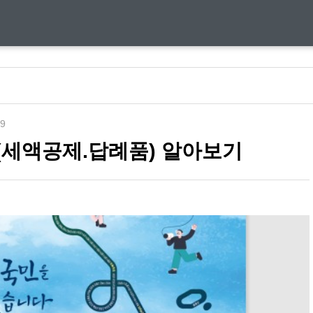
09
(세액공제.답례품) 알아보기